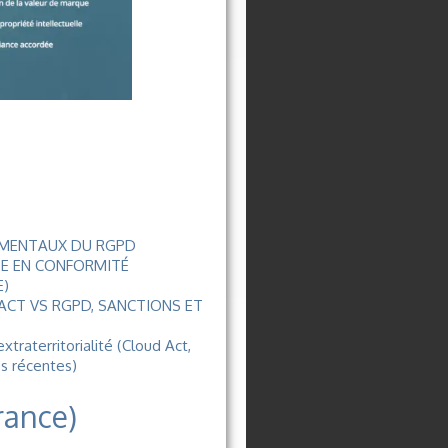
DAMENTAUX DU RGPD
SE EN CONFORMITÉ
E)
 ACT VS RGPD, SANCTIONS ET
traterritorialité (Cloud Act,
es récentes)
rance)