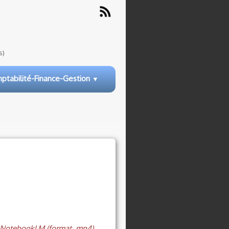
s)
ptabilité-Finance-Gestion
▼
c NotebookLM (format .mp4),