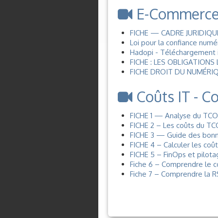
E-Commerce -
FICHE — CADRE JURIDIQU
Loi pour la confiance numé
Hadopi - Téléchargement i
FICHE : LES OBLIGATION
FICHE DROIT DU NUMÉRIQ
Coûts IT - C
FICHE 1 — Analyse du TCO 
FICHE 2 – Les coûts du TC
FICHE 3 — Guide des bonne
FICHE 4 – Calculer les coû
FICHE 5 – FinOps et pilot
Fiche 6 – Comprendre le 
Fiche 7 – Comprendre la R