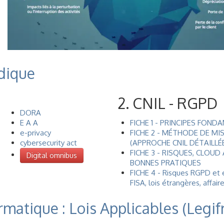
idique
2. CNIL - RGPD
DORA
E A A
FICHE 1 - PRINCIPES FON
e-privacy
FICHE 2 - MÉTHODE DE MI
cybersecurity act
(APPROCHE CNIL DÉTAILLÉ
FICHE 3 - RISQUES, CLOUD
Digital omnibus
BONNES PRATIQUES
FICHE 4 - Risques RGPD et ex
FISA, lois étrangères, affair
rmatique : Lois Applicables (Legif