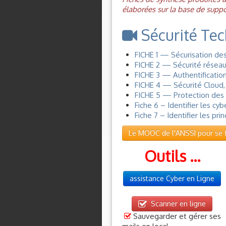
élaborées sur la base de suppo
Sécurité Te
FICHE 1 — Sécurisation des
FICHE 2 — Sécurité réseau 
FICHE 3 — Authentification
FICHE 4 — Sécurité Cloud, 
FICHE 5 — Protection des d
Fiche 6 – Identifier les c
Fiche 7 – Identifier les p
Le MOOC de l'ANSSI pour se f
Outils ...
assistance Cyber en Ligne
Scanner en ligne
Sauvegarder et gérer ses