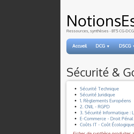
NotionsEs
Ressources, synthèses - BTS CG-DCG-
Accueil
DCG
DSCG
▼
Sécurité & 
Sécurité Technique
Sécurité Juridique
1. Règlements Européens
2. CNIL - RGPD
3. Sécurité Informatique : 
E-Commerce - Droit Pénal -
Coûts IT - Coût Écologique
Fiches de synthèse produites