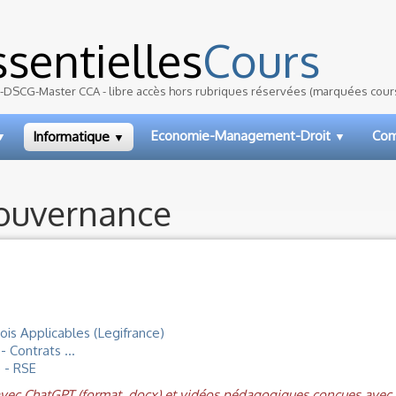
sentielles
Cours
DSCG-Master CCA - libre accès hors rubriques réservées (marquées cour
Economie-Management-Droit
Com
Informatique
▼
▼
▼
Gouvernance
Lois Applicables (Legifrance)
 Contrats ...
 - RSE
 avec ChatGPT (format .docx) et vidéos pédagogiques conçues ave