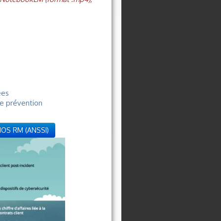
ées
de prévention
BIOS RM (ANSSI)