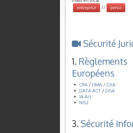
mails en local
//
entreprise
perso
Sécurité Jur
1.
Règlements
Européens
CRA
/
DMA
/
DSA
DATA ACT
/
DGA
IA Act
NIS2
3.
Sécurité Info