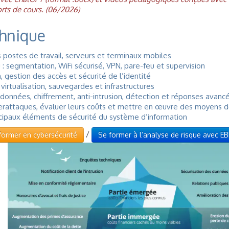
rts de cours. (06/2026)
chnique
 postes de travail, serveurs et terminaux mobiles
: segmentation, WiFi sécurisé, VPN, pare-feu et supervision
, gestion des accès et sécurité de l’identité
virtualisation, sauvegardes et infrastructures
onnées, chiffrement, anti-intrusion, détection et réponses avanc
yberattaques, évaluer leurs coûts et mettre en œuvre des moyens 
rincipaux éléments de sécurité du système d’information
/
ormer en cybersécurité
Se former à l’analyse de risque avec E