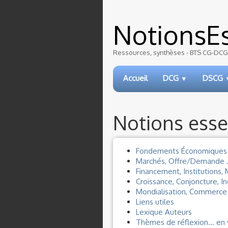
NotionsEs
Ressources, synthèses - BTS CG-DCG-
Accueil
DCG
DSCG
▼
Notions esse
Fondements Économiques .
Marchés, Offre/Demande .
Financement, Institutions,
Croissance, Conjoncture, In
Mondialisation, Commerce 
Liens utiles
Lexique Auteurs
Thèmes de réflexion... en 