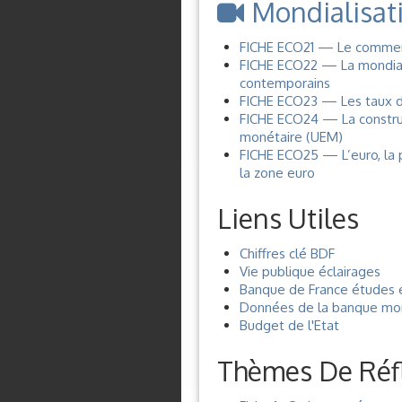
Mondialisat
FICHE ECO21 — Le commerce
FICHE ECO22 — La mondiali
contemporains
FICHE ECO23 — Les taux d
FICHE ECO24 — La constru
monétaire (UEM)
FICHE ECO25 — L’euro, la
la zone euro
Liens Utiles
Chiffres clé BDF
Vie publique éclairages
Banque de France études e
Données de la banque mo
Budget de l'Etat
Thèmes De Réfle