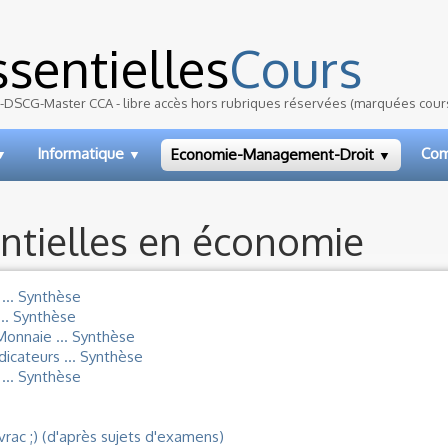
sentielles
Cours
DSCG-Master CCA - libre accès hors rubriques réservées (marquées cour
Informatique
Com
Economie-Management-Droit
▼
▼
▼
ntielles en économie
.. Synthèse
.. Synthèse
 Monnaie ... Synthèse
dicateurs ... Synthèse
... Synthèse
vrac ;) (d'après sujets d'examens)