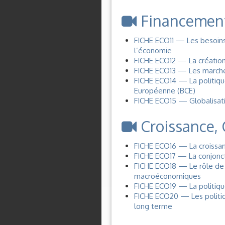
Financement
FICHE ECO11 — Les besoins
l’économie
FICHE ECO12 — La création
FICHE ECO13 — Les marchés 
FICHE ECO14 — La politique
Européenne (BCE)
FICHE ECO15 — Globalisation
Croissance, 
FICHE ECO16 — La croissanc
FICHE ECO17 — La conjonctu
FICHE ECO18 — Le rôle de l
macroéconomiques
FICHE ECO19 — La politique
FICHE ECO20 — Les politiqu
long terme