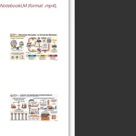
c NotebookLM (format .mp4),