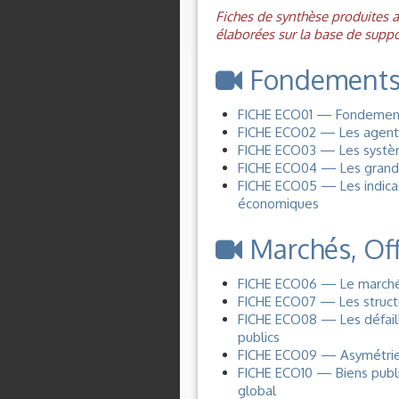
Fiches de synthèse produites
élaborées sur la base de suppo
Fondements
FICHE ECO01 — Fondements
FICHE ECO02 — Les agents
FICHE ECO03 — Les systèm
FICHE ECO04 — Les grand
FICHE ECO05 — Les indicat
économiques
Marchés, O
FICHE ECO06 — Le marché :
FICHE ECO07 — Les structu
FICHE ECO08 — Les défailla
publics
FICHE ECO09 — Asymétries d
FICHE ECO10 — Biens publi
global