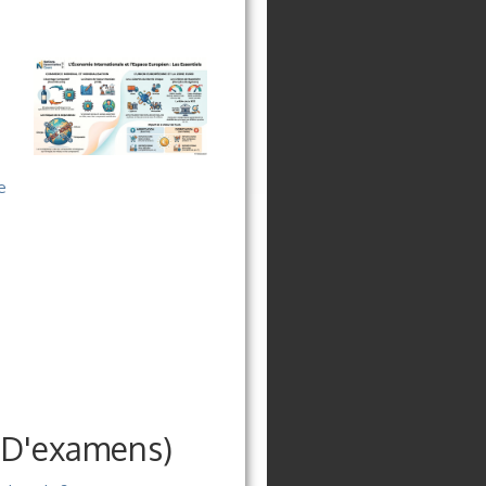
e
s D'examens)